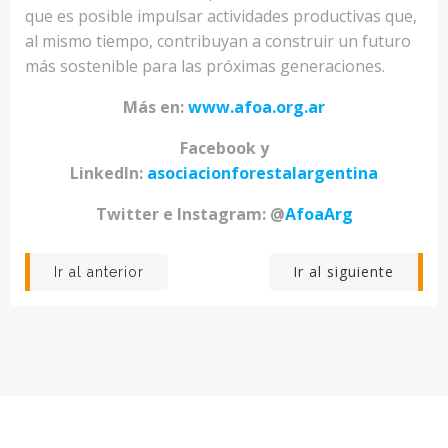
que es posible impulsar actividades productivas que,
al mismo tiempo, contribuyan a construir un futuro
más sostenible para las próximas generaciones.
Más en:
www.afoa.org.ar
Facebook y
LinkedIn:
asociacionforestalargentina
Twitter e Instagram: @
AfoaArg
Navegación
Navegación
Ir al siguiente
Ir al anterior
por
por
las
las
entradas
entradas