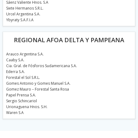
Sáenz Valiente Hnos. S.A
Siete Hermanos S.R.L.
Urcel Argentina S.A.
Ybyraty S.A.F.I.A
REGIONAL AFOA DELTA Y PAMPEANA
Arauco Argentina S.A.
Caaby S.A.
Cia. Gral. de Fósforos Sudamericana S.A.
Ederra S.A.
Forestal el Sol S.R.L.
Gomes Antonio y Gomes Manuel S.A.
Gomez Mauro – Forestal Santa Rosa
Papel Prensa S.A.
Sergio Schincariol
Urionaguena Hnos. S.H.
Waren S.A