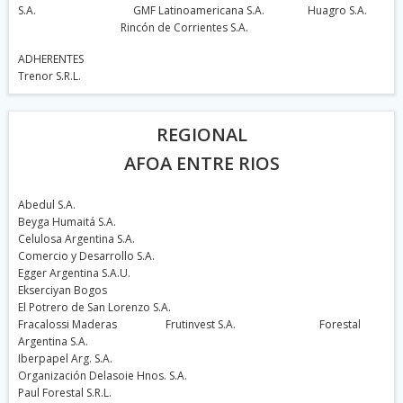
S.A. GMF Latinoamericana S.A. Huagro S.A.
Rincón de Corrientes S.A.
ADHERENTES
Trenor S.R.L.
REGIONAL
AFOA ENTRE RIOS
Abedul S.A.
Beyga Humaitá S.A.
Celulosa Argentina S.A.
Comercio y Desarrollo S.A.
Egger Argentina S.A.U.
Ekserciyan Bogos
El Potrero de San Lorenzo S.A.
Fracalossi Maderas Frutinvest S.A.
Forestal
Argentina S.A.
Iberpapel Arg. S.A.
Organización Delasoie Hnos. S.A.
Paul Forestal S.R.L.