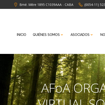
Saltar
Bmé. Mitre 1895 C1039AAA - CABA
(0054-11) 52
al
contenido
INICIO
QUIÉNES SOMOS
ASOCIADOS
NO
AFoA ORGA
VIRTUAL S