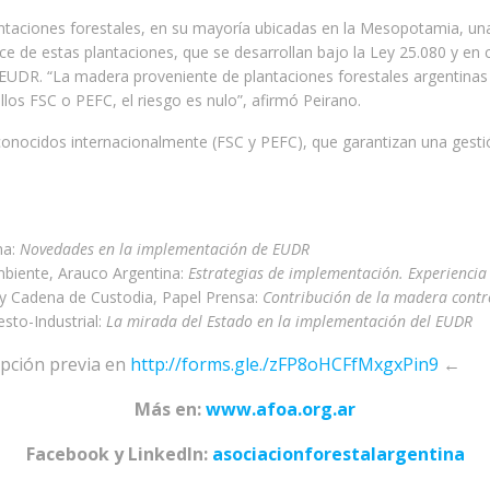
antaciones forestales, en su mayoría ubicadas en la Mesopotamia, un
tece de estas plantaciones, que se desarrollan bajo la Ley 25.080 y e
 EUDR. “La madera proveniente de plantaciones forestales argentinas
los FSC o PEFC, el riesgo es nulo”, afirmó Peirano.
econocidos internacionalmente (FSC y PEFC), que garantizan una gestió
na:
Novedades en la implementación de EUDR
biente, Arauco Argentina:
Estrategias de implementación. Experiencia
 y Cadena de Custodia, Papel Prensa:
Contribución de la madera cont
esto-Industrial:
La mirada del Estado en la implementación del EUDR
ripción previa en
http://forms.gle./zFP8oHCFfMxgxPin9
←
Más en:
www.afoa.org.ar
Facebook y LinkedIn:
asociacionforestalargentina