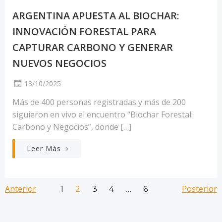
ARGENTINA APUESTA AL BIOCHAR:
INNOVACIÓN FORESTAL PARA
CAPTURAR CARBONO Y GENERAR
NUEVOS NEGOCIOS
13/10/2025
Más de 400 personas registradas y más de 200
siguieron en vivo el encuentro “Biochar Forestal:
Carbono y Negocios”, donde […]
Leer Más
Navegación
Navegación
Nav
Anterior
Página
Página
Página
Página
Posterior
Página
1
2
3
4
…
6
por
por
por